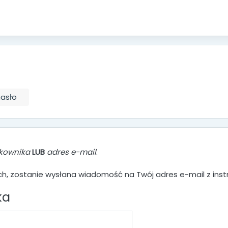
asło
kownika
LUB
adres e-mail
.
h, zostanie wysłana wiadomość na Twój adres e-mail z instr
ka